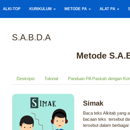
ALKI-TOP
KURIKULUM
METODE PA
ALAT PA
S.A.B.D.A
Metode S.A.B
Deskripsi
Tutorial
Panduan PA Paskah dengan Ko
Simak
Baca teks Alkitab yang a
bacaan teks tersebut dari
tersebut dalam berbagai v