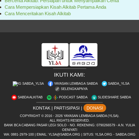
Bercerita Alkitab: Persiapan untuk Menyampaikan Cerita
Cara Mempersiapkan Kisah Alkitab Pertama Anda
Cara Menceritakan Kisah Alkitab
IKUTI KAMI:
SABDA_YLSA
YAYASAN LEMBAGA SABDA
SABDA_YLSA
SELENGKAPNYA
SABDA ALKITAB
PODCAST SABDA
SLIDESHARE SABDA
KONTAK
|
PARTISIPASI
|
DONASI
COPYRIGHT
© 2016 -
2026
YAYASAN LEMBAGA SABDA (YLSA).
ALL RIGHTS RESERVED.
BANK BCA CABANG PASAR LEGI SOLO - NO. REKENING: 0790266579 - A.N. YULIA
OENIYATI
WA:
0881-2979-100
| EMAIL:
YLSA@SABDA.ORG
| SITUS:
YLSA.ORG
-
SABDA.ORG