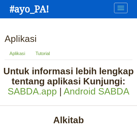
Skip
#ayo_PA!
Main
to
main
navigation
content
Aplikasi
Aplikasi
Tutorial
Untuk informasi lebih lengkap
tentang aplikasi Kunjungi:
SABDA.app
|
Android SABDA
Alkitab