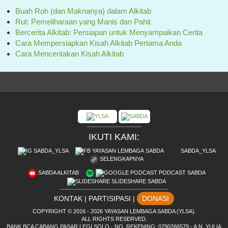
Buah Roh (dan Maknanya) dalam Alkitab
Rut: Pemeliharaan yang Manis dan Pahit
Bercerita Alkitab: Persiapan untuk Menyampaikan Cerita
Cara Mempersiapkan Kisah Alkitab Pertama Anda
Cara Menceritakan Kisah Alkitab
IKUTI KAMI:
SABDA_YLSA
YAYASAN LEMBAGA SABDA
SABDA_YLSA
SELENGKAPNYA
SABDA ALKITAB
PODCAST SABDA
SLIDESHARE SABDA
KONTAK
|
PARTISIPASI
|
DONASI
COPYRIGHT
© 2016 -
2026
YAYASAN LEMBAGA SABDA (YLSA).
ALL RIGHTS RESERVED.
BANK BCA CABANG PASAR LEGI SOLO - NO. REKENING: 0790266579 - A.N. YULIA