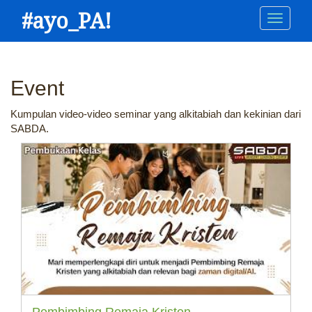
Skip
#ayo_PA!
Main
to
main
navigation
content
Event
Kumpulan video-video seminar yang alkitabiah dan kekinian dari
SABDA.