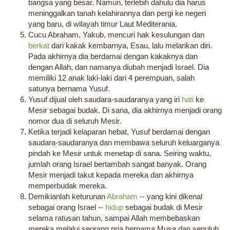
bangsa yang besar. Namun, terlebih dahulu dia harus
meninggalkan tanah kelahirannya dan pergi ke negeri
yang baru, di wilayah timur Laut Mediterania.
Cucu Abraham, Yakub, mencuri hak kesulungan dan
berkat
dari kakak kembarnya, Esau, lalu melarikan diri.
Pada akhirnya dia berdamai dengan kakaknya dan
dengan Allah, dan namanya diubah menjadi Israel. Dia
memiliki 12 anak laki-laki dari 4 perempuan, salah
satunya bernama Yusuf.
Yusuf dijual oleh saudara-saudaranya yang iri
hati
ke
Mesir sebagai budak. Di sana, dia akhirnya menjadi orang
nomor dua di seluruh Mesir.
Ketika terjadi kelaparan hebat, Yusuf berdamai dengan
saudara-saudaranya dan membawa seluruh keluarganya
pindah ke Mesir untuk menetap di sana. Seiring waktu,
jumlah orang Israel bertambah sangat banyak. Orang
Mesir menjadi takut kepada mereka dan akhirnya
memperbudak mereka.
Demikianlah keturunan
Abraham
-- yang kini dikenal
sebagai orang Israel --
hidup
sebagai budak di Mesir
selama ratusan tahun, sampai Allah membebaskan
mereka melalui seorang pria bernama Musa dan sepuluh