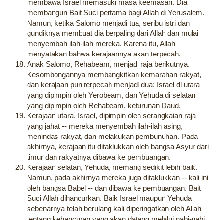
membawa Israel memasuki masa keemasan. Dia
membangun Bait Suci pertama bagi Allah di Yerusalem.
Namun, ketika Salomo menjadi tua, seribu istri dan
gundiknya membuat dia berpaling dari Allah dan mulai
menyembah ilah-ilah mereka. Karena itu, Allah
menyatakan bahwa kerajaannya akan terpecah.
Anak Salomo, Rehabeam, menjadi raja berikutnya.
Kesombongannya membangkitkan kemarahan rakyat,
dan kerajaan pun terpecah menjadi dua: Israel di utara
yang dipimpin oleh Yerobeam, dan Yehuda di selatan
yang dipimpin oleh Rehabeam, keturunan Daud.
Kerajaan utara, Israel, dipimpin oleh serangkaian raja
yang jahat -- mereka menyembah ilah-ilah asing,
menindas rakyat, dan melakukan pembunuhan. Pada
akhirnya, kerajaan itu ditaklukkan oleh bangsa Asyur dari
timur dan rakyatnya dibawa ke pembuangan.
Kerajaan selatan, Yehuda, memang sedikit lebih baik.
Namun, pada akhirnya mereka juga ditaklukkan -- kali ini
oleh bangsa Babel -- dan dibawa ke pembuangan. Bait
Suci Allah dihancurkan. Baik Israel maupun Yehuda
sebenarnya telah berulang kali diperingatkan oleh Allah
tentang kehancuran yang akan datang melalui nabi-nabi