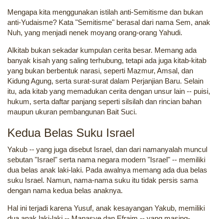
Mengapa kita menggunakan istilah anti-Semitisme dan bukan
anti-Yudaisme? Kata "Semitisme" berasal dari nama Sem, anak
Nuh, yang menjadi nenek moyang orang-orang Yahudi.
Alkitab bukan sekadar kumpulan cerita besar. Memang ada
banyak kisah yang saling terhubung, tetapi ada juga kitab-kitab
yang bukan berbentuk narasi, seperti Mazmur, Amsal, dan
Kidung Agung, serta surat-surat dalam Perjanjian Baru. Selain
itu, ada kitab yang memadukan cerita dengan unsur lain -- puisi,
hukum, serta daftar panjang seperti silsilah dan rincian bahan
maupun ukuran pembangunan Bait Suci.
Kedua Belas Suku Israel
Yakub -- yang juga disebut Israel, dan dari namanyalah muncul
sebutan "Israel" serta nama negara modern "Israel" -- memiliki
dua belas anak laki-laki. Pada awalnya memang ada dua belas
suku Israel. Namun, nama-nama suku itu tidak persis sama
dengan nama kedua belas anaknya.
Hal ini terjadi karena Yusuf, anak kesayangan Yakub, memiliki
dua anak laki-laki -- Manasye dan Efraim -- yang masing-