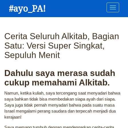
Skip
#ayo_PA!
Main
to
main
navigation
content
Cerita Seluruh Alkitab, Bagian
Satu: Versi Super Singkat,
Sepuluh Menit
Dahulu saya merasa sudah
cukup memahami Alkitab.
Namun, ketika kuliah, saya tercengang saat menyadari bahwa
saya bahkan tidak bisa membedakan siapa ayah dari siapa.
Saya juga tidak pernah menyadari bahwa pada suatu masa
Israel mengalami perang saudara dan terpecah menjadi dua
kerajaan!
Saya memang tumbuh dengan mendengarkan cerita-cerita