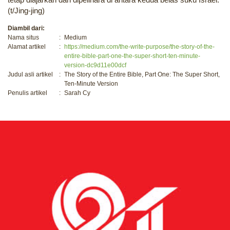
(t/Jing-jing)
Diambil dari:
Nama situs
:
Medium
Alamat artikel
:
https://medium.com/the-write-purpose/the-story-of-the-
entire-bible-part-one-the-super-short-ten-minute-
version-dc9d11e00dcf
Judul asli artikel
:
The Story of the Entire Bible, Part One: The Super Short,
Ten-Minute Version
Penulis artikel
:
Sarah Cy